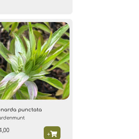
narda punctata
ardenmunt
4,00