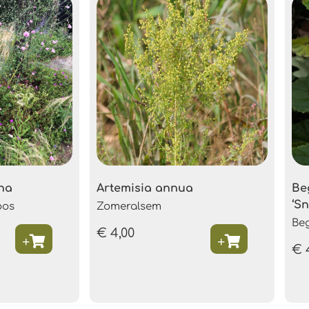
na
Artemisia annua
Be
‘S
oos
Zomeralsem
Be
€
4,00
€