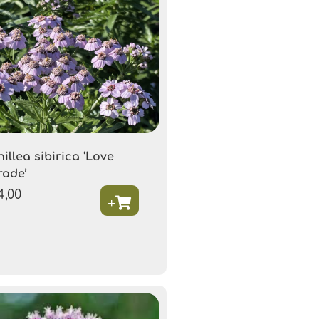
illea sibirica ‘Love
rade’
4,00