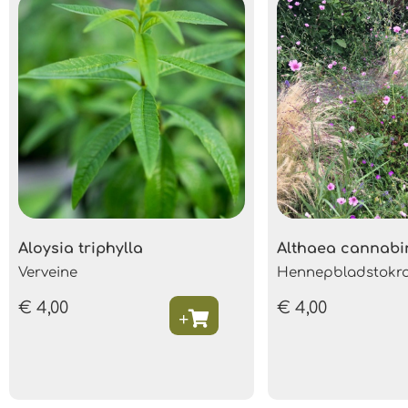
Aloysia triphylla
Althaea cannabi
Verveine
Hennepbladstokr
€
4,00
€
4,00