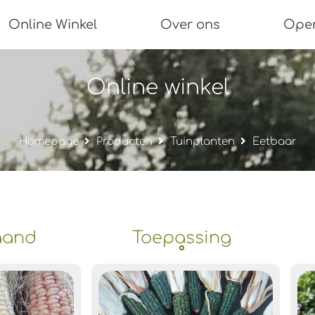
Online Winkel
Over ons
Open
Online winkel
Homepage
Producten
Tuinplanten
Eetbaar
aand
Toepassing