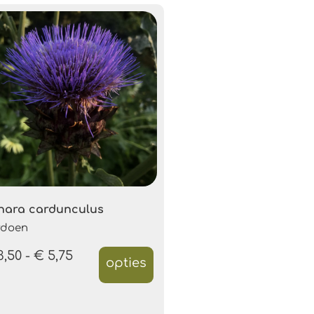
nara cardunculus
rdoen
3,50
-
€
5,75