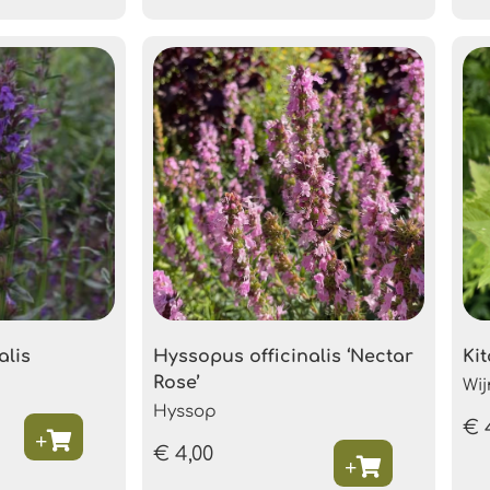
alis
Hyssopus officinalis ‘Nectar
Kit
Rose’
Wi
Hyssop
€
€
4,00