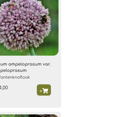
lium ampeloprasum var.
peloprasum
fantenknoflook
4,00