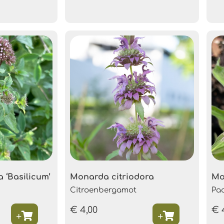
 ‘Basilicum’
Monarda citriodora
Mo
Citroenbergamot
Pa
€
4,00
€