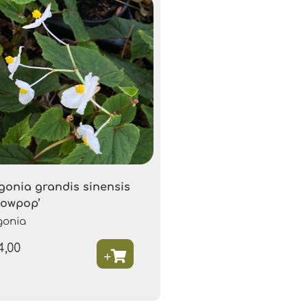
gonia grandis sinensis
nowpop’
gonia
4,00