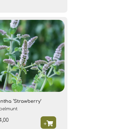
ntha ‘Strawberry’
pelmunt
4,00