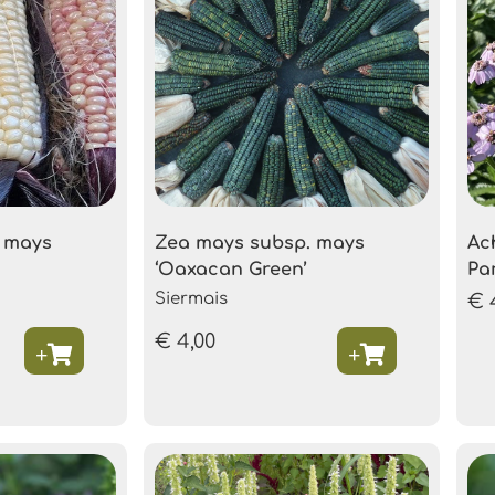
 mays
Zea mays subsp. mays
Ach
‘Oaxacan Green’
Pa
Siermais
€
€
4,00