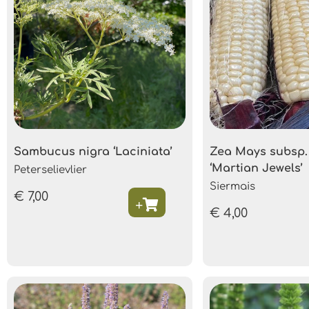
Sambucus nigra ‘Laciniata’
Zea Mays subsp.
‘Martian Jewels’
Peterselievlier
Siermais
€
7,00
€
4,00