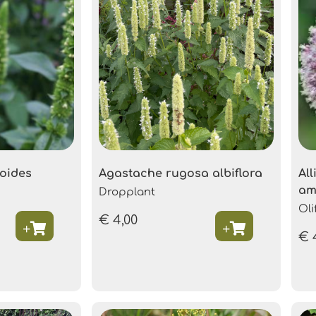
oides
Agastache rugosa albiflora
Al
am
Dropplant
Oli
€
4,00
€