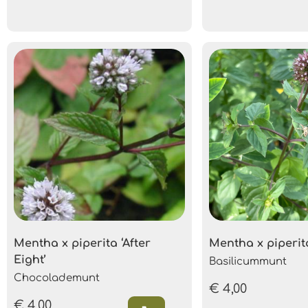
Mentha x piperita ‘After
Mentha x piperita
Eight’
Basilicummunt
Chocolademunt
€
4,00
€
4,00