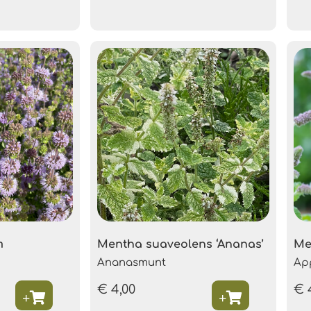
m
Mentha suaveolens ‘Ananas’
Me
Ananasmunt
Ap
€
4,00
€