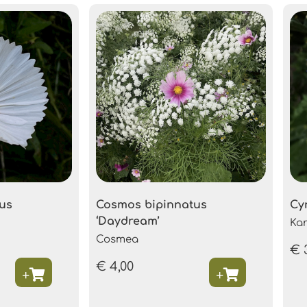
us
Cosmos bipinnatus
Cy
‘Daydream’
Ka
Cosmea
€
€
4,00