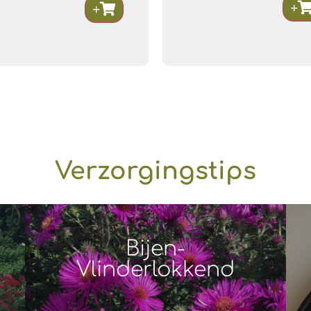
Verzorgingstips
Bijen-
Vlinderlokkend