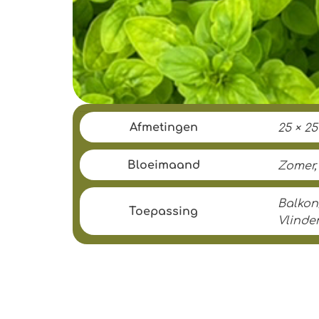
Afmetingen
25 × 2
Bloeimaand
Zomer,
Balkon/
Toepassing
Vlinde