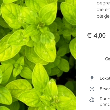
begre
die e
plekje
€
4,00
Ge
Loka
Ervar
Duu
princ