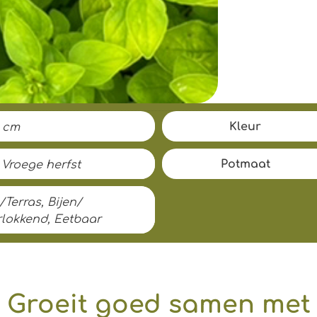
Kleur
5 cm
Potmaat
 Vroege herfst
Terras, Bijen/
rlokkend, Eetbaar
Groeit goed samen met