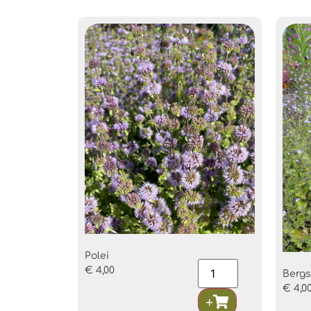
Polei
€
4,00
Bergs
€
4,0