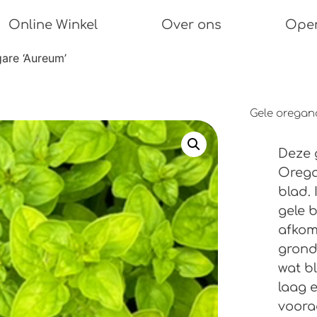
Online Winkel
Over ons
Open
are ‘Aureum’
Gele oregan
Deze 
Orega
blad.
gele 
afkom
grond
wat bl
laag 
voora