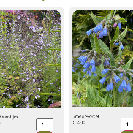
Smeerwortel
teentijm
€
4,00
0