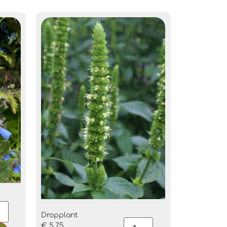
Dropplant
€
5,75