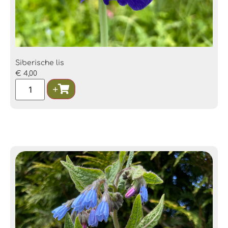
Siberische lis
€
4,00