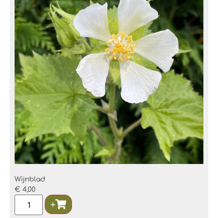
Wijnblad
€
4,00